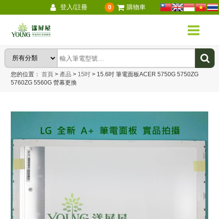
登入/註冊
購物車
0
您的位置：
首頁
>
產品
>
15吋
>
15.6吋 筆電面板ACER 5750G 5750ZG
5760ZG 5560G 營幕更換