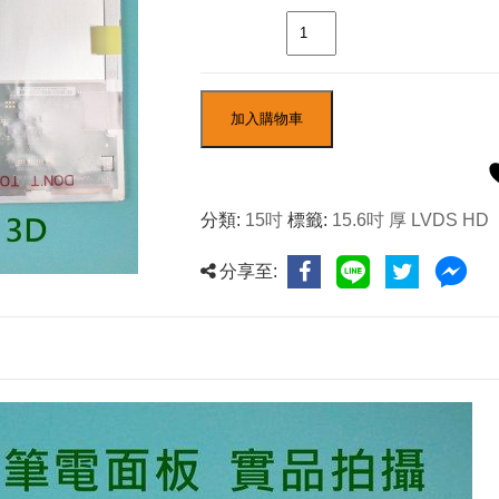
數量
加入購物車
分類:
15吋
標籤:
15.6吋 厚 LVDS HD
分享至: