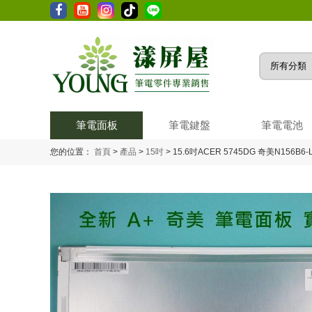
筆電面板
筆電鍵盤
筆電電池
您的位置：
首頁
>
產品
>
15吋
>
15.6吋ACER 5745DG 奇美N156B6-