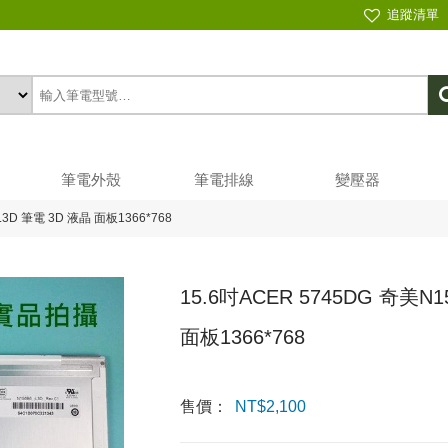
追蹤清單
筆電外殼
筆電排線
變壓器
L3D 筆電 3D 液晶 面板1366*768
15.6吋ACER 5745DG 奇美N1
面板1366*768
售價：
NT$
2,100