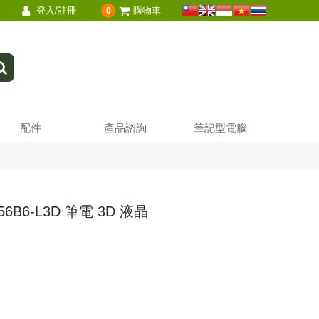
登入/註冊
購物車
0
配件
產品諮詢
筆記型電腦
56B6-L3D 筆電 3D 液晶