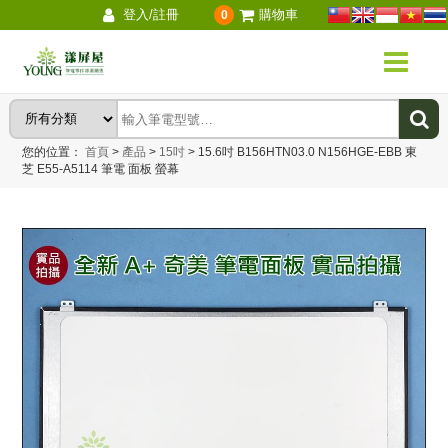
登入/註冊
購物車
0
您的位置：
首頁
>
產品
>
15吋
>
15.6吋 B156HTN03.0 N156HGE-EBB 東
芝 E55-A5114 筆電 面板 螢幕