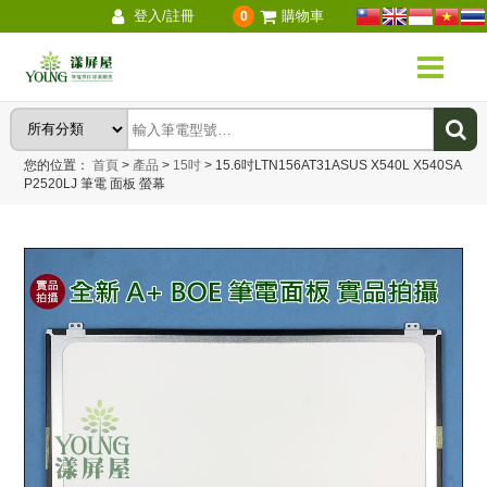
登入/註冊
購物車
0
您的位置：
首頁
>
產品
>
15吋
>
15.6吋LTN156AT31ASUS X540L X540SA
P2520LJ 筆電 面板 螢幕