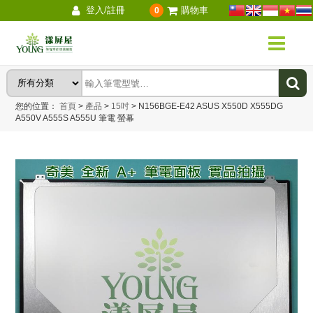
登入/註冊
購物車
0
您的位置：
首頁
>
產品
>
15吋
>
N156BGE-E42 ASUS X550D X555DG
A550V A555S A555U 筆電 螢幕