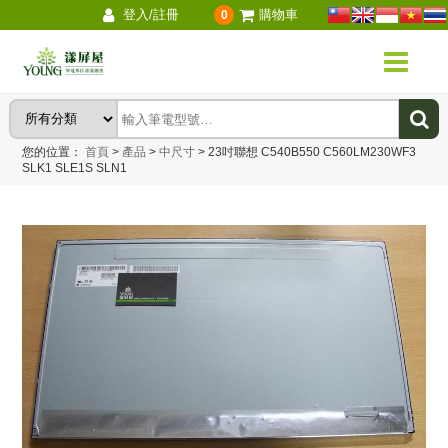
登入/註冊
購物車
0
您的位置：
首頁
>
產品
>
中尺寸
>
23吋聯想 C540B550 C560LM230WF3
SLK1 SLE1S SLN1