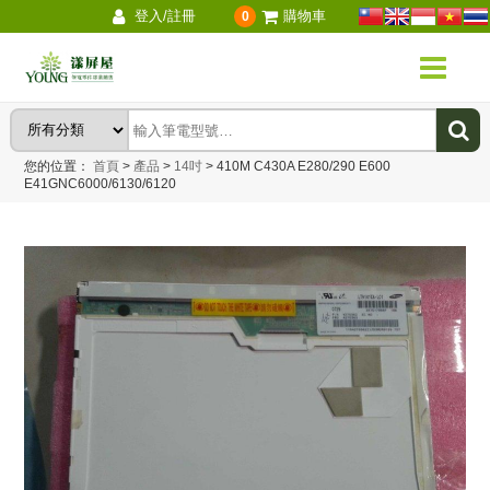
登入/註冊
購物車
0
您的位置：
首頁
>
產品
>
14吋
>
410M C430A E280/290 E600
E41GNC6000/6130/6120