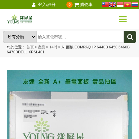
登入/註冊
購物車
0
您的位置：
首頁
>
產品
>
14吋
>
A+面板 COMPAQHP 6440B 6450 6460B
6470BDELL XPSL401