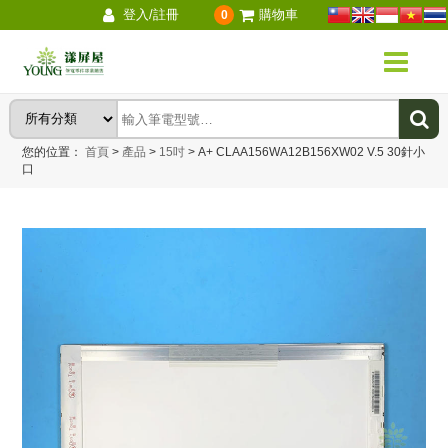
登入/註冊
購物車
0
您的位置：
首頁
>
產品
>
15吋
>
A+ CLAA156WA12B156XW02 V.5 30針小
口