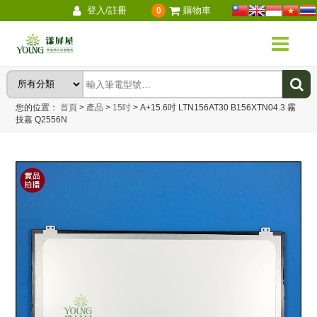
登入/註冊
購物車
0
您的位置：
首頁
>
產品
>
15吋
>
A+15.6吋 LTN156AT30 B156XTN04.3 霧
技嘉 Q2556N