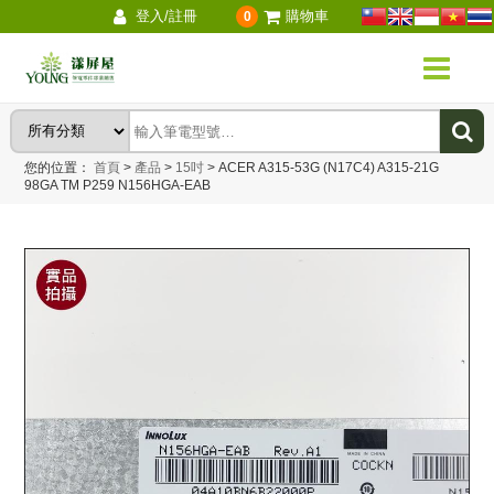
登入/註冊
購物車
0
您的位置：
首頁
>
產品
>
15吋
>
ACER A315-53G (N17C4) A315-21G
98GA TM P259 N156HGA-EAB