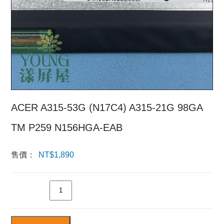
ACER A315-53G (N17C4) A315-21G 98GA
TM P259 N156HGA-EAB
售價：
NT$
1,890
數量