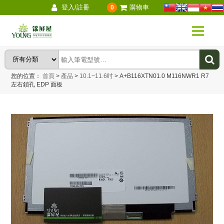
登入/註冊
購物車
0
您的位置：
首頁
>
產品
>
10.1~11.6吋
>
A+B116XTN01.0 M116NWR1 R7
左右鎖孔 EDP 面板