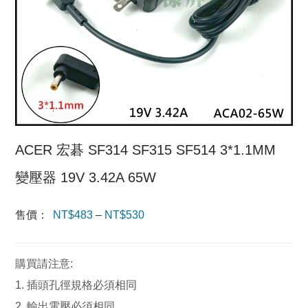
ACER 宏碁 SF314 SF315 SF514 3*1.1MM
變壓器 19V 3.42A 65W
售價：
NT$
483
–
NT$
530
價格範
圍：
購買請注意
:
NT$483
1.
插頭孔徑規格必須相同
到
2.
輸出電壓必須相同