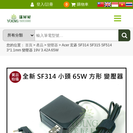
登入/註冊
購物車
0
您的位置：
首頁
>
產品
>
變壓器
>
Acer 宏碁 SF314 SF315 SF514
3*1.1mm 變壓器 19V 3.42A 65W