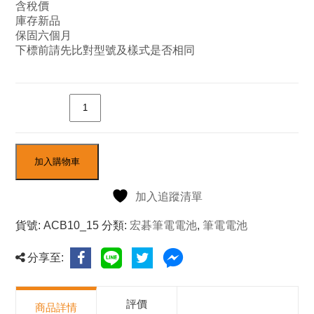
含稅價
庫存新品
保固六個月
下標前請先比對型號及樣式是否相同
數量
加入購物車
加入追蹤清單
貨號:
ACB10_15
分類:
宏碁筆電電池
,
筆電電池
分享至:
評價
商品詳情