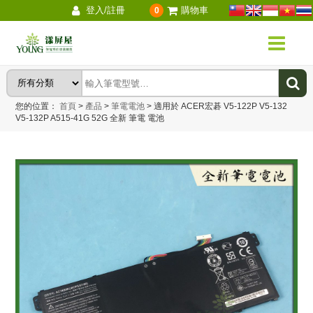
登入/註冊
購物車
0
您的位置：
首頁
>
產品
>
筆電電池
>
適用於 ACER宏碁 V5-122P V5-132
V5-132P A515-41G 52G 全新 筆電 電池