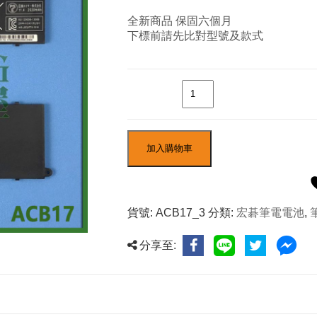
全新商品 保固六個月
下標前請先比對型號及款式
數量
加入購物車
貨號:
ACB17_3
分類:
宏碁筆電電池
,
分享至: