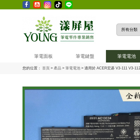
筆電面板
筆電鍵盤
筆電電池
您的位置：
首頁
>
產品
>
筆電電池
>
適用於 ACER宏碁 V3-111 V3-112