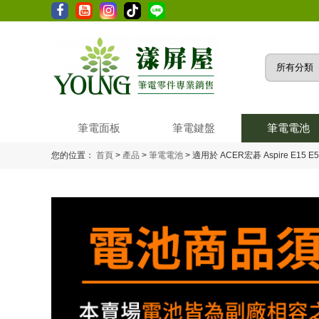
筆電面板
筆電鍵盤
筆電電池
您的位置：
首頁
>
產品
>
筆電電池
>
適用於 ACER宏碁 Aspire E15 E5