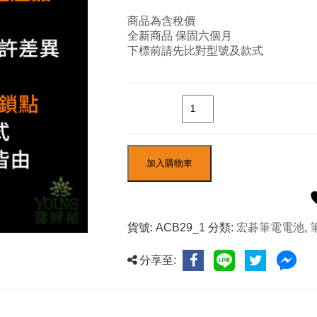
商品為含稅價
全新商品 保固六個月
下標前請先比對型號及款式
數量
加入購物車
貨號:
ACB29_1
分類:
宏碁筆電電池
,
分享至: