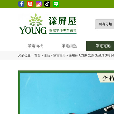
筆電面板
筆電鍵盤
筆電電池
您的位置：
首頁
>
產品
>
筆電電池
>
適用於 ACER 宏碁 Swift 3 SF31