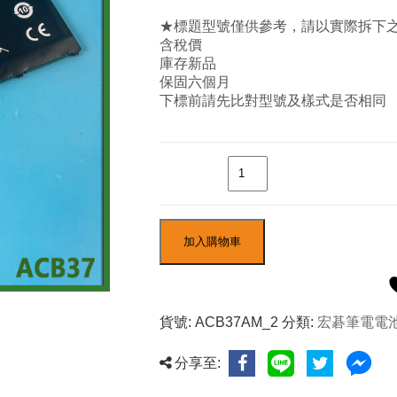
★標題型號僅供參考，請以實際拆下
含稅價
庫存新品
保固六個月
下標前請先比對型號及樣式是否相同
數量
加入購物車
貨號:
ACB37AM_2
分類:
宏碁筆電電
分享至: