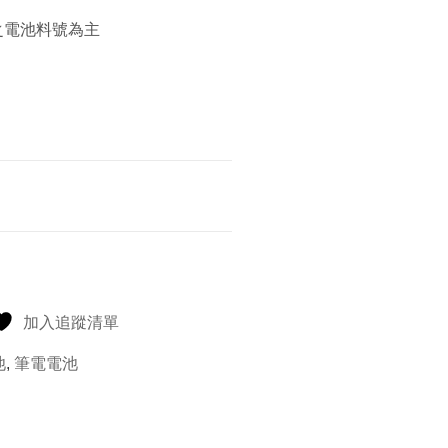
之電池料號為主
加入追蹤清單
池
,
筆電電池