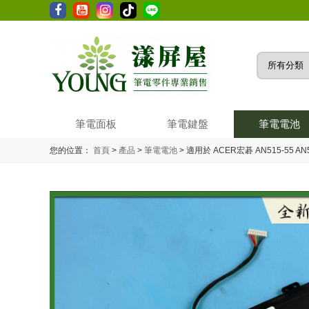
筆電面板
筆電鍵盤
筆電電池
您的位置：
首頁
>
產品
>
筆電電池
>
適用於 ACER宏碁 AN515-55 AN51