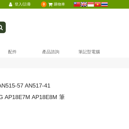
登入/註冊
購物車
0
配件
產品諮詢
筆記型電腦
515-57 AN517-41
74G AP18E7M AP18E8M 筆