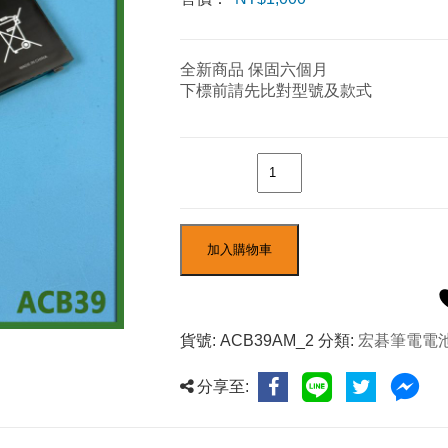
全新商品 保固六個月
下標前請先比對型號及款式
數量
加入購物車
貨號:
ACB39AM_2
分類:
宏碁筆電電
分享至: