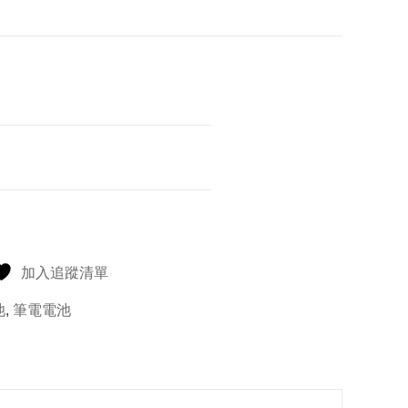
加入追蹤清單
池
,
筆電電池