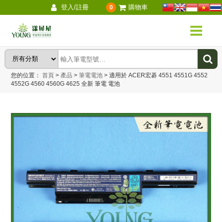
登入/註冊
購物車
0
您的位置：
首頁
>
產品
>
筆電電池
>
適用於 ACER宏碁 4551 4551G 4552
4552G 4560 4560G 4625 全新 筆電 電池