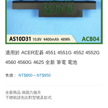
適用於 ACER宏碁 4551 4551G 4552 4552G
4560 4560G 4625 全新 筆電 電池
售價：
NT$
800
–
NT$
950
價格範
圍：
全新商品 保固六個月
NT$800
下標前請先比對型號及款式
到