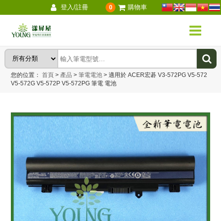
登入/註冊
購物車
0
您的位置：
首頁
>
產品
>
筆電電池
>
適用於 ACER宏碁 V3-572PG V5-572
V5-572G V5-572P V5-572PG 筆電 電池