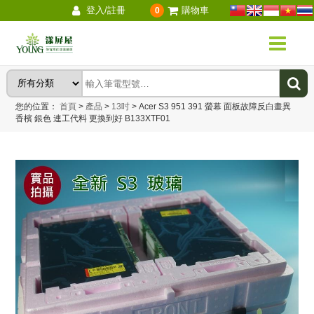
登入/註冊
購物車
0
您的位置：
首頁
>
產品
>
13吋
>
Acer S3 951 391 螢幕 面板故障反白畫異
香檳 銀色 連工代料 更換到好 B133XTF01