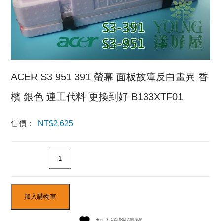
ACER S3 951 391 螢幕 面板故障反白畫異 香
檳 銀色 連工代料 更換到好 B133XTF01
售價：
NT$
2,625
數量
加入購物車