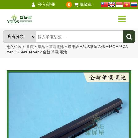
登入/註冊
購物車
0
您的位置：
首頁
>
產品
>
筆電電池
>
適用於 ASUS華碩 A46 A46C A46CA
A46CB A46CM A46V 全新 筆電 電池