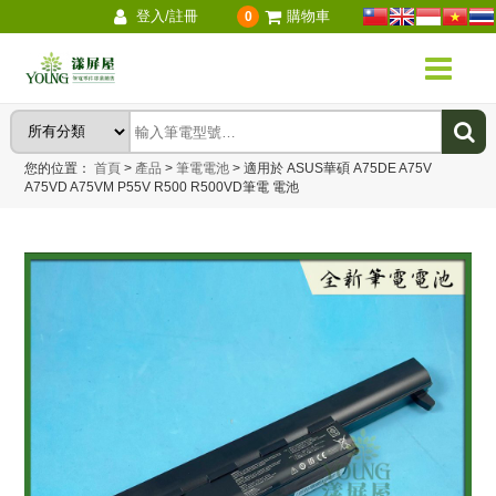
登入/註冊
購物車
0
您的位置：
首頁
>
產品
>
筆電電池
>
適用於 ASUS華碩 A75DE A75V
A75VD A75VM P55V R500 R500VD筆電 電池