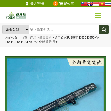
登入/註冊
購物車
0
您的位置：
首頁
>
產品
>
筆電電池
>
適用於 ASUS華碩 D550 D550MA
F551C F551CA F551MA 全新 筆電 電池