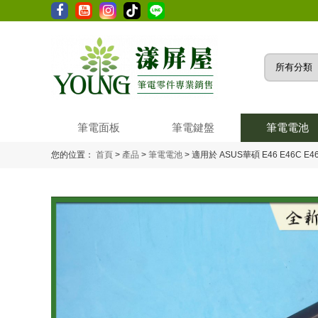
筆電面板
筆電鍵盤
筆電電池
您的位置：
首頁
>
產品
>
筆電電池
>
適用於 ASUS華碩 E46 E46C E46