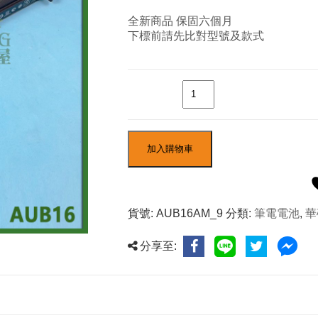
全新商品 保固六個月
下標前請先比對型號及款式
數量
加入購物車
貨號:
AUB16AM_9
分類:
筆電電池
,
華
分享至: