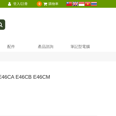
登入/註冊
購物車
0
配件
產品諮詢
筆記型電腦
46CA E46CB E46CM