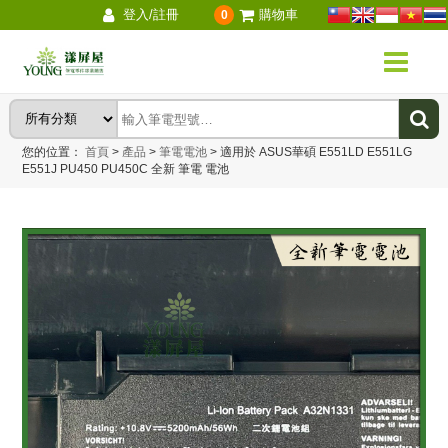
登入/註冊
購物車
0
您的位置：
首頁
>
產品
>
筆電電池
>
適用於 ASUS華碩 E551LD E551LG
E551J PU450 PU450C 全新 筆電 電池