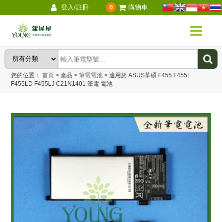
登入/註冊
購物車
0
您的位置：
首頁
>
產品
>
筆電電池
>
適用於 ASUS華碩 F455 F455L
F455LD F455LJ C21N1401 筆電 電池