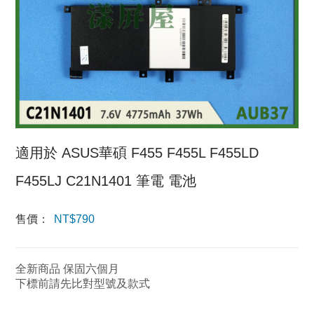
適用於 ASUS華碩 F455 F455L F455LD
F455LJ C21N1401 筆電 電池
售價：
NT$
790
全新商品 保固六個月
下標前請先比對型號及款式