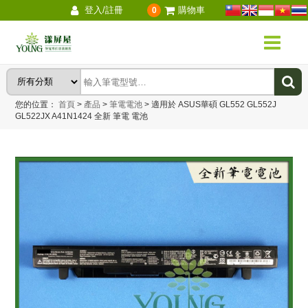
登入/註冊
購物車
0
您的位置：
首頁
>
產品
>
筆電電池
>
適用於 ASUS華碩 GL552 GL552J
GL522JX A41N1424 全新 筆電 電池