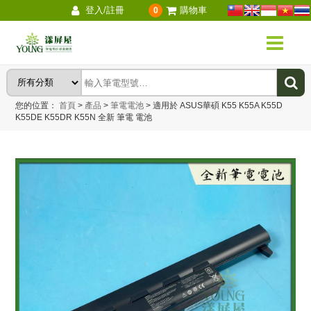
登入/註冊
購物車
0
您的位置：
首頁
>
產品
>
筆電電池
>
適用於 ASUS華碩 K55 K55A K55D
K55DE K55DR K55N 全新 筆電 電池