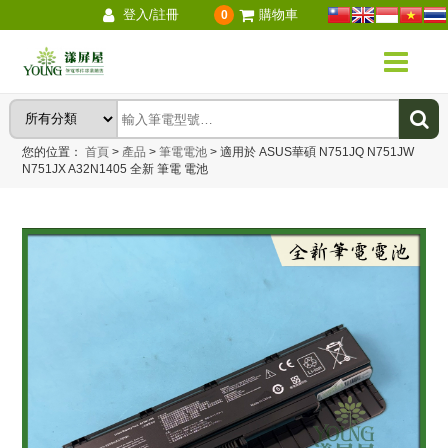
登入/註冊
購物車
0
您的位置：
首頁
>
產品
>
筆電電池
>
適用於 ASUS華碩 N751JQ N751JW
N751JX A32N1405 全新 筆電 電池