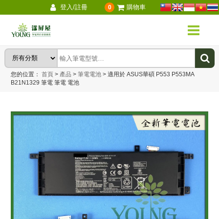
登入/註冊
購物車
0
您的位置：
首頁
>
產品
>
筆電電池
>
適用於 ASUS華碩 P553 P553MA
B21N1329 筆電 筆電 電池