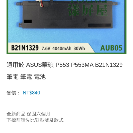
適用於 ASUS華碩 P553 P553MA B21N1329
筆電 筆電 電池
售價：
NT$
840
全新商品 保固六個月
下標前請先比對型號及款式