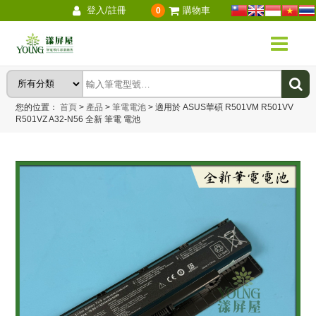
登入/註冊
購物車
0
您的位置：
首頁
>
產品
>
筆電電池
>
適用於 ASUS華碩 R501VM R501VV
R501VZ A32-N56 全新 筆電 電池