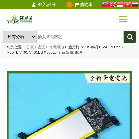
登入/註冊
購物車
0
您的位置：
首頁
>
產品
>
筆電電池
>
適用於 ASUS華碩 R556LN R557
R557L V405 V405LB X555LJ 全新 筆電 電池