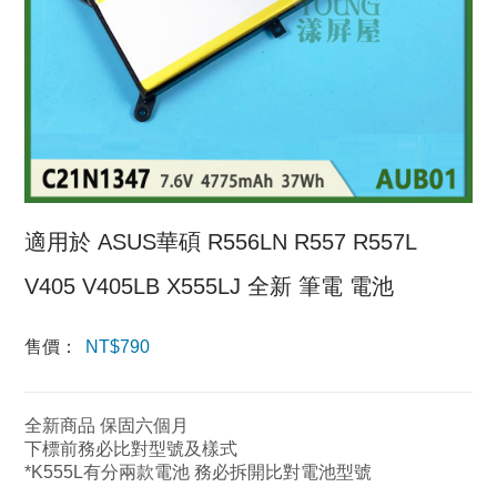
適用於 ASUS華碩 R556LN R557 R557L
V405 V405LB X555LJ 全新 筆電 電池
售價：
NT$
790
全新商品 保固六個月
下標前務必比對型號及樣式
*K555L有分兩款電池 務必拆開比對電池型號