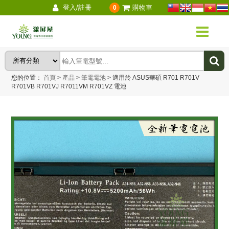
登入/註冊
購物車
0
您的位置：
首頁
>
產品
>
筆電電池
>
適用於 ASUS華碩 R701 R701V
R701VB R701VJ R7011VM R701VZ 電池