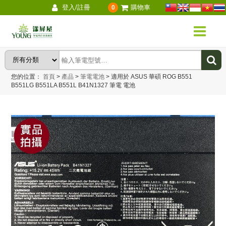
登入/註冊
購物車
0
您的位置：
首頁
>
產品
>
筆電電池
>
適用於 ASUS 華碩 ROG B551
B551LG B551LA B551L B41N1327 筆電 電池