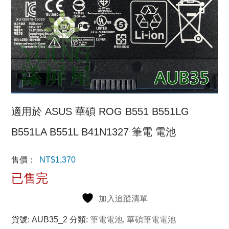
適用於 ASUS 華碩 ROG B551 B551LG
B551LA B551L B41N1327 筆電 電池
售價：
NT$
1,370
已售完
加入追蹤清單
貨號:
AUB35_2
分類:
筆電電池
,
華碩筆電電池