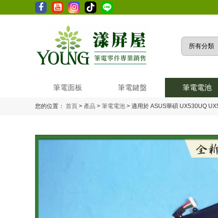
筆電面板
筆電鍵盤
筆電電池
您的位置：
首頁
>
產品
>
筆電電池
>
適用於 ASUS華碩 UX530UQ UX5