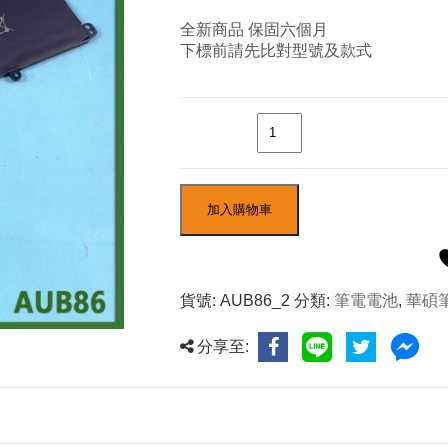
全新商品 保固六個月
下標前請先比對型號及款式
數量
加入購物車
貨號:
AUB86_2
分類:
筆電電池
,
華碩
分享至: