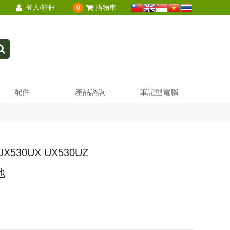
登入/註冊
購物車
0
配件
產品諮詢
筆記型電腦
X530UX UX530UZ
池