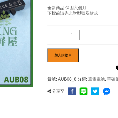
全新商品 保固六個月
下標前請先比對型號及款式
數量
加入購物車
貨號:
AUB08_8
分類:
筆電電池
,
華碩
分享至: