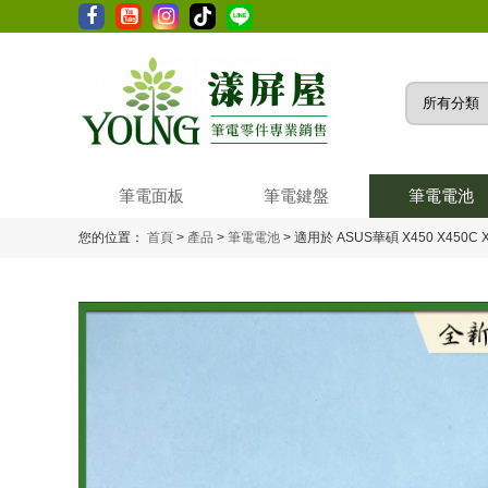
筆電面板
筆電鍵盤
筆電電池
您的位置：
首頁
>
產品
>
筆電電池
>
適用於 ASUS華碩 X450 X450C X