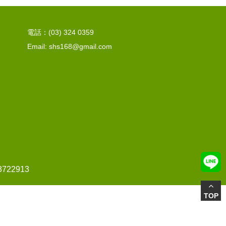
電話：(03) 324 0359
Email: shs168@gmail.com
22913
TOP