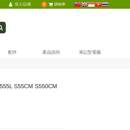
登入/註冊
購物車
0
配件
產品諮詢
筆記型電腦
A555L S55CM S550CM