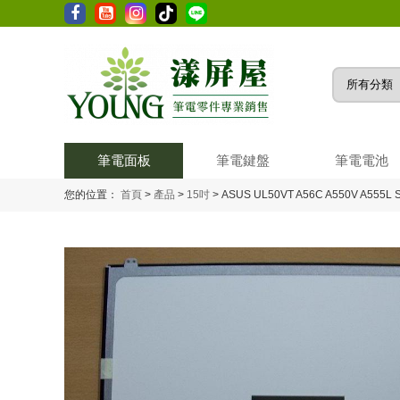
筆電面板
筆電鍵盤
筆電電池
您的位置：
首頁
>
產品
>
15吋
>
ASUS UL50VT A56C A550V A555L