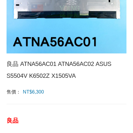
良品 ATNA56AC01 ATNA56AC02 ASUS
S5504V K6502Z X1505VA
售價：
NT$
6,300
良品