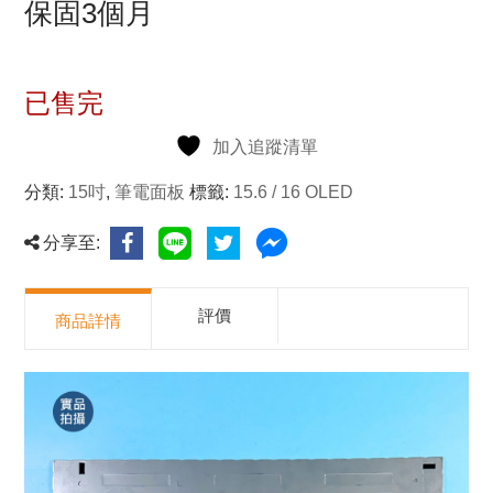
保固3個月
已售完
加入追蹤清單
分類:
15吋
,
筆電面板
標籤:
15.6 / 16 OLED
分享至:
評價
商品詳情