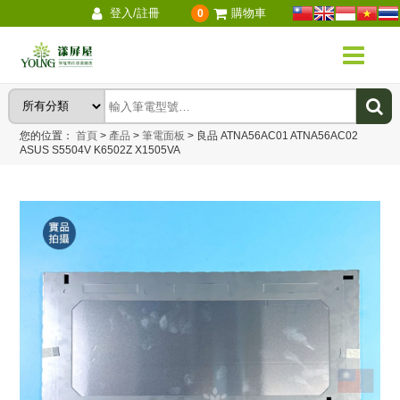
登入/註冊
購物車
0
您的位置：
首頁
>
產品
>
筆電面板
>
良品 ATNA56AC01 ATNA56AC02
ASUS S5504V K6502Z X1505VA