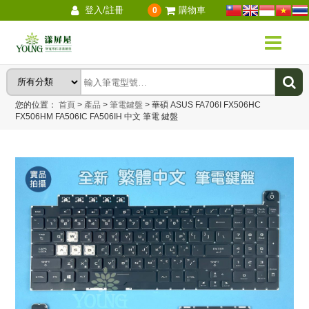
登入/註冊
購物車
0
您的位置：
首頁
>
產品
>
筆電鍵盤
>
華碩 ASUS FA706I FX506HC
FX506HM FA506IC FA506IH 中文 筆電 鍵盤