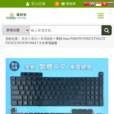
登入/註冊
購物車
0
您的位置：
首頁
>
產品
>
筆電鍵盤
>
華碩 Asus FA507R FX507Z FX517Z
FX707Z FA707R FA617 中文筆電鍵盤