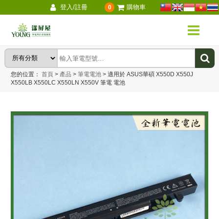
登入/註冊
購物車
0
您的位置：
首頁
>
產品
>
筆電電池
>
適用於 ASUS華碩 X550D X550J
X550LB X550LC X550LN X550V 筆電 電池