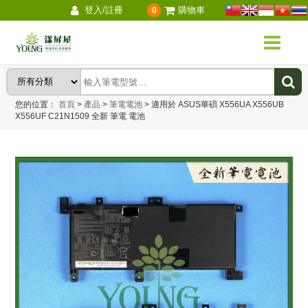
登入/註冊
購物車
0
您的位置：
首頁
>
產品
>
筆電電池
>
適用於 ASUS華碩 X556UA X556UB
X556UF C21N1509 全新 筆電 電池