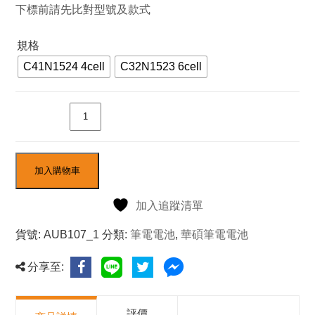
NT$1,200
下標前請先比對型號及款式
到
規格
NT$1,370
C41N1524 4cell
C32N1523 6cell
數量
加入購物車
加入追蹤清單
貨號:
AUB107_1
分類:
筆電電池
,
華碩筆電電池
分享至:
評價