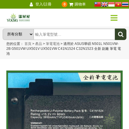
登入/註冊
購物車
0
您的位置：
首頁
>
產品
>
筆電電池
>
適用於 ASUS華碩 N501L N501VW-
2B G501VW UX501V UX501VW C41N1524 C32N1523 全新 副廠 筆電 電
池