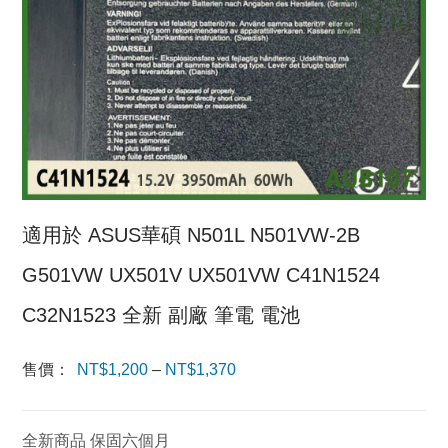
適用於 ASUS華碩 N501L N501VW-2B
G501VW UX501V UX501VW C41N1524
C32N1523 全新 副廠 筆電 電池
售價：
NT$
1,200
–
NT$
1,370
價格範
圍：
全新商品 保固六個月