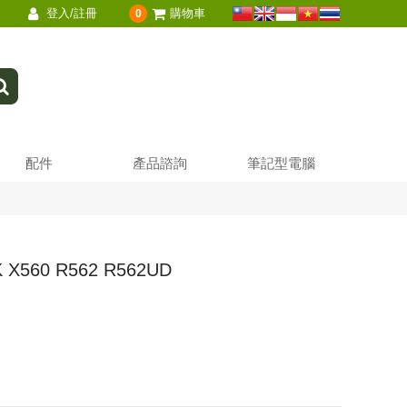
登入/註冊
購物車
0
配件
產品諮詢
筆記型電腦
560 R562 R562UD