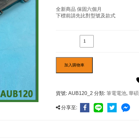
全新商品 保固六個月
下標前請先比對型號及款式
數量
加入購物車
貨號:
AUB120_2
分類:
筆電電池
,
華碩
分享至: