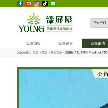
筆電面板
筆電鍵盤
筆電電池
您的位置：
首頁
>
產品
>
筆電電池
>
適用於 ASUS華碩 VivoBook X56