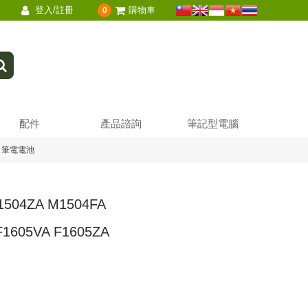
登入/註冊
購物車
0
配件
產品諮詢
筆記型電腦
5PA 筆電電池
504ZA M1504FA
F1605VA F1605ZA