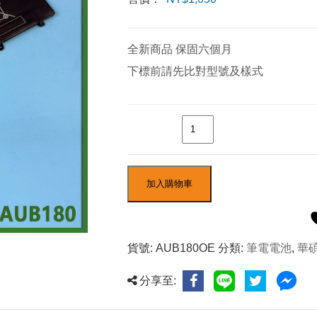
全新商品 保固六個月
下標前請先比對型號及樣式
數量
加入購物車
貨號:
AUB180OE
分類:
筆電電池
,
華
分享至: