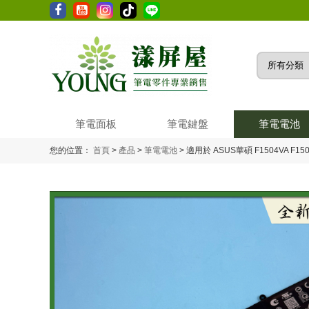
筆電面板
筆電鍵盤
筆電電池
您的位置：
首頁
>
產品
>
筆電電池
>
適用於 ASUS華碩 F1504VA F1504Z