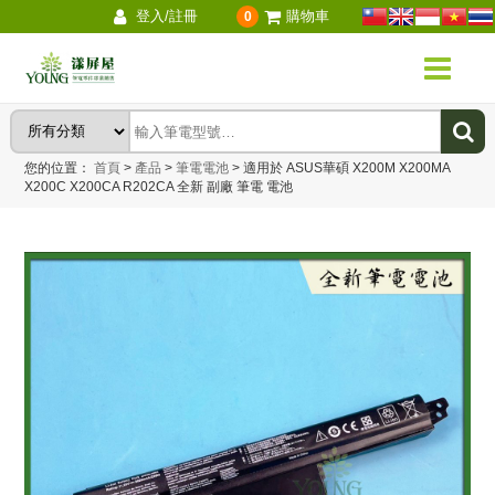
登入/註冊
購物車
0
您的位置：
首頁
>
產品
>
筆電電池
>
適用於 ASUS華碩 X200M X200MA
X200C X200CA R202CA 全新 副廠 筆電 電池