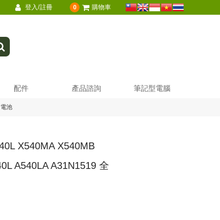
登入/註冊
購物車
0
配件
產品諮詢
筆記型電腦
電 電池
0L X540MA X540MB
40L A540LA A31N1519 全