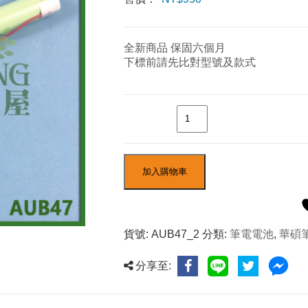
全新商品 保固六個月
下標前請先比對型號及款式
數量
加入購物車
貨號:
AUB47_2
分類:
筆電電池
,
華碩
分享至: