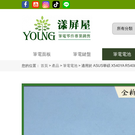
筆電面板
筆電鍵盤
筆電電池
您的位置：
首頁
>
產品
>
筆電電池
>
適用於 ASUS華碩 X540YA R540L 