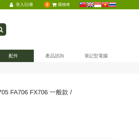
登入/註冊
購物車
0
配件
產品諮詢
筆記型電腦
705 FA706 FX706 一般款 /