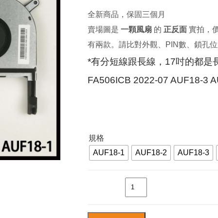
全新商品，保固三個月
NT$370
賣場圖是
一顆風扇
的
正反面
實拍，
到
有兩款。請比對外觀、PIN數、鎖孔
NT$420
*有分短線跟長線，17吋的都是長
FA506ICB 2022-07 AUF18-3 
規格
AUF18-1
AUF18-2
AUF18-3
數量