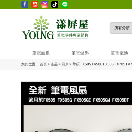
筆電面板
筆電鍵盤
筆電電池
您的位置：
首頁
>
產品
>
風扇
>
華碩 FX505 FA506 FX506 FX705 