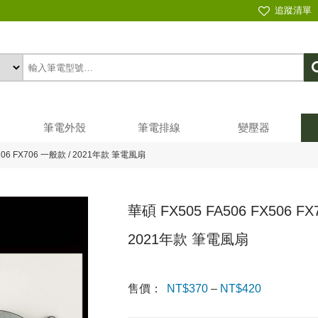
追蹤清單
筆電外殼
筆電排線
變壓器
FA706 FX706 一般款 / 2021年款 筆電風扇
華碩 FX505 FA506 FX506 FX
2021年款 筆電風扇
售價：
NT$
370
–
NT$
420
價格範
圍：