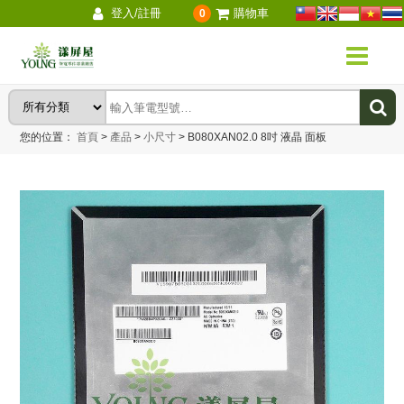
登入/註冊
購物車
0
您的位置：
首頁
>
產品
>
小尺寸
>
B080XAN02.0 8吋 液晶 面板